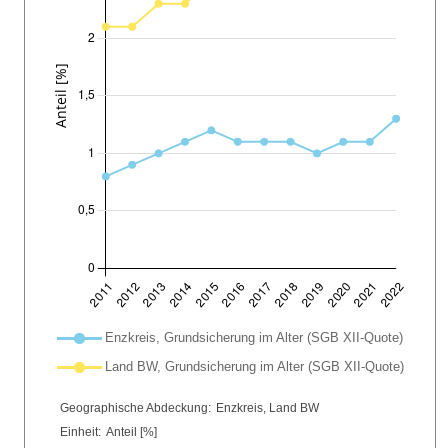
Plot-Legende: Liste der im Diagramm enthaltenen Linien
Enzkreis, Grundsicherung im Alter (SGB XII-Quote)
Land BW, Grundsicherung im Alter (SGB XII-Quote)
Chart details
Geographische Abdeckung:
Enzkreis, Land BW
Einheit:
Anteil [%]