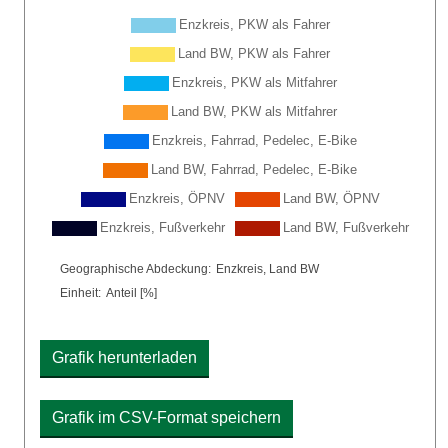
Plot-Legende: Liste der im Diagramm enthaltenen Linien
Enzkreis, PKW als Fahrer
Land BW, PKW als Fahrer
Enzkreis, PKW als Mitfahrer
Land BW, PKW als Mitfahrer
Enzkreis, Fahrrad, Pedelec, E-Bike
Land BW, Fahrrad, Pedelec, E-Bike
Enzkreis, ÖPNV
Land BW, ÖPNV
Enzkreis, Fußverkehr
Land BW, Fußverkehr
Chart details
Geographische Abdeckung:
Enzkreis, Land BW
Einheit:
Anteil [%]
Grafik herunterladen
Grafik im CSV-Format speichern