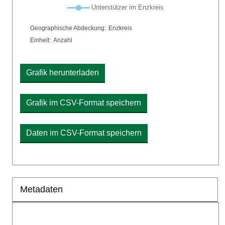
Plot-Legende: Liste der im Diagramm enthaltenen Linien
Unterstützer im Enzkreis
Chart details
Geographische Abdeckung:
Enzkreis
Einheit:
Anzahl
Grafik herunterladen
Grafik im CSV-Format speichern
Daten im CSV-Format speichern
Metadaten