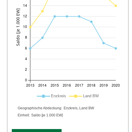
Plot-Legende: Liste der im Diagramm enthaltenen Linien
Enzkreis
Land BW
Chart details
Geographische Abdeckung:
Enzkreis, Land BW
Einheit:
Saldo [je 1.000 EW]